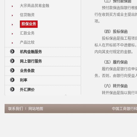
（三）预付款保函
大宗商品贸易金融
预付款保函指银行根据卖
行在收到买方或业主提出
信贷融资
项。
担保业务
（四）投标保函
汇款业务
投标保函是指工程项目进
产品比较
标人在开标前不中途撤标
机构金融服务
内向其支付规定的金额。
网上银行服务
（五）履约保函
履约保函是银行应申请人
业务条款
务，否则，由银行向受益
利率
（六）转开保函
外汇牌价
转开保函是指以我行可接
联系我们
∣
网站地图
中国工商银行